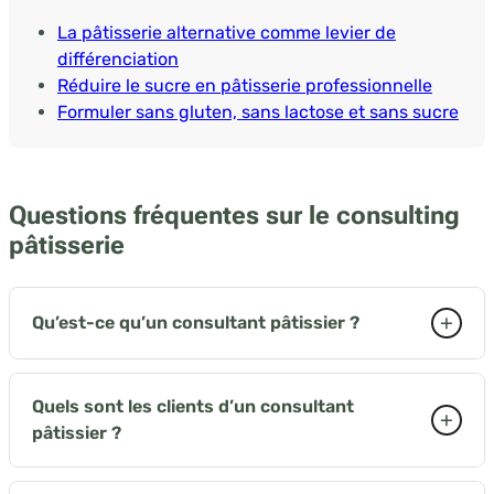
La pâtisserie alternative comme levier de
différenciation
Réduire le sucre en pâtisserie professionnelle
Formuler sans gluten, sans lactose et sans sucre
Questions fréquentes sur le consulting
pâtisserie
+
Qu’est-ce qu’un consultant pâtissier ?
Un consultant pâtissier est un expert indépendant
mandaté par des professionnels de la restauration,
Quels sont les clients d’un consultant
+
de l’hôtellerie ou de l’industrie alimentaire pour
pâtissier ?
améliorer, reformuler ou développer une offre
Les clients typiques sont les hôtels de luxe
pâtissière. Il intervient en audit, en formation, en